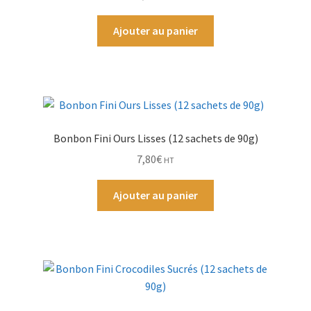
Grinders
Ajouter au panier
Plateau pour rouler
Vape
CBD, Poppers & Récréatifs
Bonbon Fini Ours Lisses (12 sachets de 90g)
7,80
€
Pierre Cardin
HT
Ajouter au panier
Alimentaire
Encens
Entretien / Nettoyage
Divers