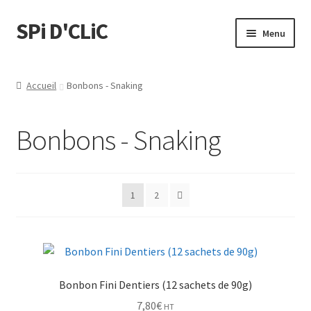
SPi D'CLiC
Menu
Feuilles
Accueil
Bonbons - Snaking
Filtres
Bonbons - Snaking
Tubes
Tubeuses/Rouleuses
1
2
Menthol
Briquets
Bonbon Fini Dentiers (12 sachets de 90g)
Chichas
7,80
€
HT