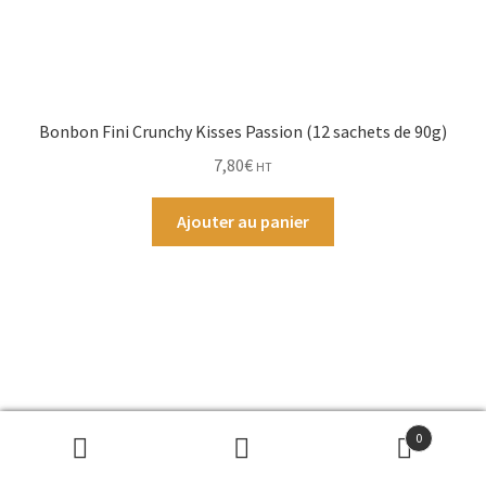
Bonbon Fini Crunchy Kisses Passion (12 sachets de 90g)
7,80
€
HT
Ajouter au panier
0
Recherche
Recherche