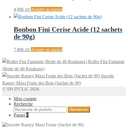
4,90
€
Ajouter au panier
HT
Bonbon Fini Cerise Acide (12 sachets
de 90g)
7,80
€
Ajouter au panier
HT
Roller Fini Fantaisie
(Boite de 40 Rouleaux)
Sucette
Ramzy Maxi Fruits des Bois (Sachet de 90)
© SPi D'CLiC 2026
Mon compte
Recherche
Recherche
Recherche
pour :
Panier
0