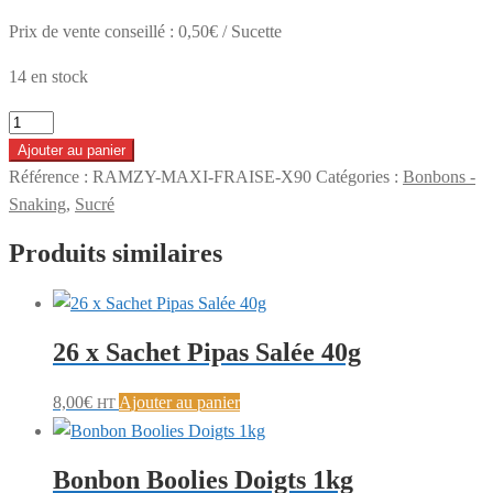
Prix de vente conseillé : 0,50€ / Sucette
14 en stock
quantité
de
Ajouter au panier
Sucette
Référence :
RAMZY-MAXI-FRAISE-X90
Catégories :
Bonbons -
Ramzy
Snaking
,
Sucré
Maxi
Produits similaires
Fraise
(Sachet
de
90)
26 x Sachet Pipas Salée 40g
8,00
€
Ajouter au panier
HT
Bonbon Boolies Doigts 1kg