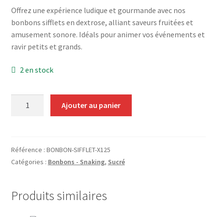
Grinders
Offrez une expérience ludique et gourmande avec nos
bonbons sifflets en dextrose, alliant saveurs fruitées et
amusement sonore. Idéals pour animer vos événements et
Plateau pour rouler
ravir petits et grands.
Vape
2 en stock
CBD, Poppers & Récréatifs
quantité
Ajouter au panier
Pierre Cardin
de
Bonbon
Sifflet
Alimentaire
(display
Référence :
BONBON-SIFFLET-X125
de
Catégories :
Bonbons - Snaking
,
Sucré
Encens
125)
Entretien / Nettoyage
Produits similaires
Divers