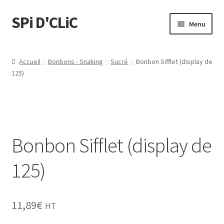
SPi D'CLiC
Menu
Feuilles
Accueil
Bonbons - Snaking
Sucré
Bonbon Sifflet (display de
125)
Filtres
Tubes
Tubeuses/Rouleuses
Bonbon Sifflet (display de
Menthol
125)
Briquets
11,89
€
HT
Chichas