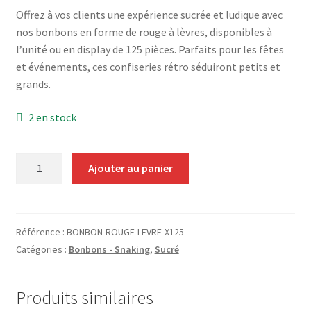
Grinders
Offrez à vos clients une expérience sucrée et ludique avec
nos bonbons en forme de rouge à lèvres, disponibles à
l’unité ou en display de 125 pièces. Parfaits pour les fêtes
Plateau pour rouler
et événements, ces confiseries rétro séduiront petits et
grands.
Vape
2 en stock
CBD, Poppers & Récréatifs
Pierre Cardin
quantité
Ajouter au panier
de
Bonbon
Alimentaire
Rouge
à
Référence :
BONBON-ROUGE-LEVRE-X125
Encens
Lèvre
Catégories :
Bonbons - Snaking
,
Sucré
(Display
Entretien / Nettoyage
de
Produits similaires
125)
Divers