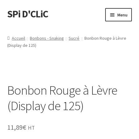
SPi D'CLiC
Menu
Feuilles
Accueil
Bonbons - Snaking
Sucré
Bonbon Rouge à Lèvre
(Display de 125)
Filtres
Tubes
Tubeuses/Rouleuses
Bonbon Rouge à Lèvre
Menthol
(Display de 125)
Briquets
11,89
€
HT
Chichas