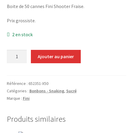
Grinders
Boite de 50 cannes Fini Shooter Fraise.
Prix grossiste.
Plateau pour rouler
2 en stock
Vape
CBD, Poppers & Récréatifs
quantité
Ajouter au panier
de
Fini
Pierre Cardin
Shooter
Fraise
Référence :
652351-X50
Alimentaire
Pica
Catégories :
Bonbons - Snaking
,
Sucré
(50
Marque :
Fini
Encens
Cannes)
Entretien / Nettoyage
Produits similaires
Divers