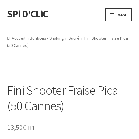
SPi D'CLiC
Menu
Feuilles
Accueil
Bonbons - Snaking
Sucré
Fini Shooter Fraise Pica
(50 Cannes)
Filtres
Tubes
Tubeuses/Rouleuses
Fini Shooter Fraise Pica
Menthol
(50 Cannes)
Briquets
13,50
€
HT
Chichas