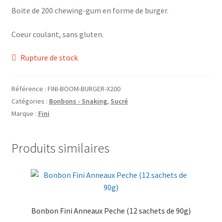
Grinders
Boite de 200 chewing-gum en forme de burger.
Coeur coulant, sans gluten.
Plateau pour rouler
Rupture de stock
Vape
CBD, Poppers & Récréatifs
Référence :
FINI-BOOM-BURGER-X200
Catégories :
Bonbons - Snaking
,
Sucré
Marque :
Fini
Pierre Cardin
Alimentaire
Produits similaires
Encens
Entretien / Nettoyage
Bonbon Fini Anneaux Peche (12 sachets de 90g)
Divers