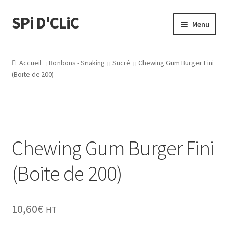
SPi D'CLiC
Menu
Feuilles
Accueil
Bonbons - Snaking
Sucré
Chewing Gum Burger Fini
(Boite de 200)
Filtres
Tubes
Tubeuses/Rouleuses
Chewing Gum Burger Fini
Menthol
(Boite de 200)
Briquets
10,60
€
HT
Chichas