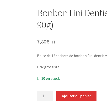
Bonbon Fini Dentie
90g)
7,80
€
HT
Boite de 12 sachets de bonbon Fini dentiers
Prix grossiste.
10 en stock
quantité
Ajouter au panier
de
Bonbon