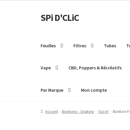
SPi D'CLiC
Feuilles
Filtres
Tubes
T
Vape
CBD, Poppers & Récréatifs
Par Marque
Mon compte
Accueil
Bonbons - Snaking
Sucré
Bonbon Fi