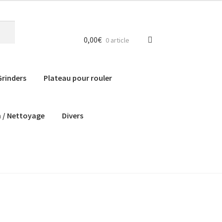
0,00
€
0 article
Grinders
Plateau pour rouler
n / Nettoyage
Divers