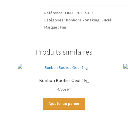
Fini
Dentiers
Référence :
FINI-DENTIER-X12
(12
Catégories :
Bonbons - Snaking
,
Sucré
sachets
Marque :
Fini
de
90g)
Produits similaires
Bonbon Boolies Oeuf 1kg
4,90
€
HT
Ajouter au panier