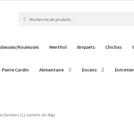
Recherche
Recherche
pour :
ubeuses/Rouleuses
Menthol
Briquets
Chichas
Pierre Cardin
Alimentaire
Encens
Entretie
ni Dentiers (12 sachets de 90g)