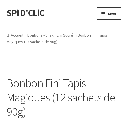
SPi D'CLiC
Menu
Feuilles
Accueil
Bonbons - Snaking
Sucré
Bonbon Fini Tapis
Magiques (12 sachets de 90g)
Filtres
Tubes
Tubeuses/Rouleuses
Bonbon Fini Tapis
Menthol
Magiques (12 sachets de
Briquets
90g)
Chichas