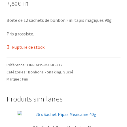
7,80
€
HT
Grinders
Boite de 12 sachets de bonbon Fini tapis magiques 90g.
Plateau pour rouler
Prix grossiste.
Vape
Rupture de stock
CBD, Poppers & Récréatifs
Référence :
FINI-TAPIS-MAGIC-X12
Pierre Cardin
Catégories :
Bonbons - Snaking
,
Sucré
Marque :
Fini
Alimentaire
Encens
Produits similaires
Entretien / Nettoyage
Divers