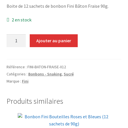
Grinders
Boite de 12 sachets de bonbon Fini Bâton Fraise 90g.
2 en stock
Plateau pour rouler
Vape
quantité
Ajouter au panier
de
CBD, Poppers & Récréatifs
Bonbon
Fini
Pierre Cardin
Bâton
Référence :
FINI-BATON-FRAISE-X12
Fraise
Catégories :
Bonbons - Snaking
,
Sucré
(12
Alimentaire
Marque :
Fini
sachets
de
Encens
Produits similaires
90g)
Entretien / Nettoyage
Divers