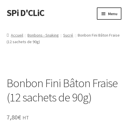
SPi D'CLiC
Menu
Feuilles
Accueil
Bonbons - Snaking
Sucré
Bonbon Fini Bâton Fraise
(12 sachets de 90g)
Filtres
Tubes
Tubeuses/Rouleuses
Bonbon Fini Bâton Fraise
Menthol
(12 sachets de 90g)
Briquets
7,80
€
HT
Chichas