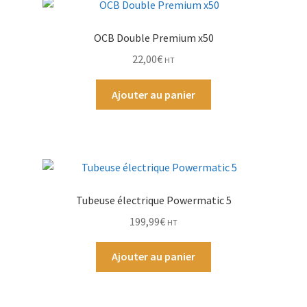
Ouvrir
Par Marque
OCB Double Premium x50
le
22,00
€
HT
menu
Mon compte
enfant
Ajouter au panier
Tubeuse électrique Powermatic 5
199,99
€
HT
Ajouter au panier