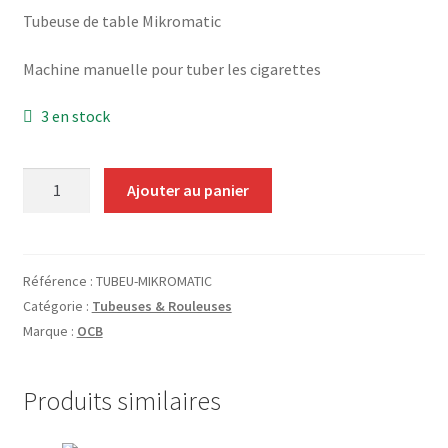
Grinders
Tubeuse de table Mikromatic
Machine manuelle pour tuber les cigarettes
Plateau pour rouler
3 en stock
Ouvrir
Vape
le
menu
CBD, Poppers & Récréatifs
quantité
Ajouter au panier
enfant
de
Tubeuse
Pierre Cardin
de
Ouvrir
table
Référence :
TUBEU-MIKROMATIC
Alimentaire
le
OCB
Catégorie :
Tubeuses & Rouleuses
menu
Mikromatic
Ouvrir
Marque :
OCB
Encens
enfant
le
menu
Entretien / Nettoyage
Produits similaires
enfant
Divers