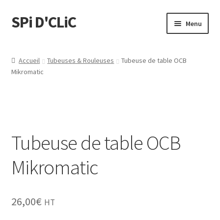
SPi D'CLiC
Menu
Ouvrir
Feuilles
le
Accueil
Tubeuses & Rouleuses
Tubeuse de table OCB
menu
Ouvrir
Mikromatic
Filtres
enfant
le
menu
Tubes
enfant
Tubeuses/Rouleuses
Tubeuse de table OCB
Menthol
Mikromatic
Briquets
26,00
€
HT
Chichas