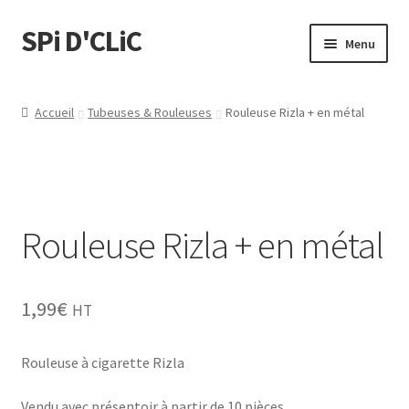
SPi D'CLiC
Menu
Ouvrir
Feuilles
le
Accueil
Tubeuses & Rouleuses
Rouleuse Rizla + en métal
menu
Ouvrir
Filtres
enfant
le
menu
Tubes
enfant
Rouleuse Rizla + en métal
Tubeuses/Rouleuses
Menthol
1,99
€
HT
Briquets
Rouleuse à cigarette Rizla
Chichas
Vendu avec présentoir à partir de 10 pièces