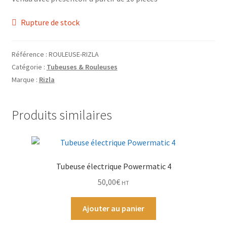
Grinders
Rupture de stock
Plateau pour rouler
Référence :
ROULEUSE-RIZLA
Ouvrir
Vape
Catégorie :
Tubeuses & Rouleuses
le
Marque :
Rizla
menu
CBD, Poppers & Récréatifs
enfant
Produits similaires
Pierre Cardin
Ouvrir
Alimentaire
le
menu
Tubeuse électrique Powermatic 4
Ouvrir
Encens
enfant
le
50,00
€
HT
menu
Entretien / Nettoyage
enfant
Ajouter au panier
Divers