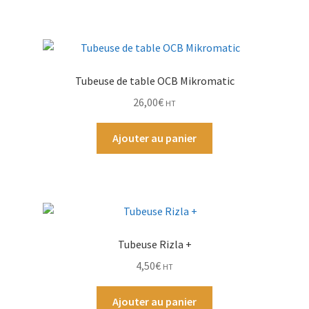
Ouvrir
Par Marque
le
menu
Mon compte
enfant
Tubeuse de table OCB Mikromatic
26,00
€
HT
Ajouter au panier
Tubeuse Rizla +
4,50
€
HT
Ajouter au panier