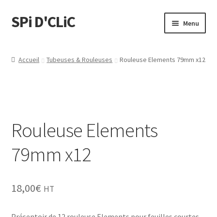
SPi D'CLiC
Menu
Feuilles
Accueil
Tubeuses & Rouleuses
Rouleuse Elements 79mm x12
Filtres
Tubes
Rouleuse Elements
Tubeuses/Rouleuses
79mm x12
Menthol
Briquets
18,00
€
HT
Chichas
Présentoir de 12 rouleuse Elements pour feuilles courtes