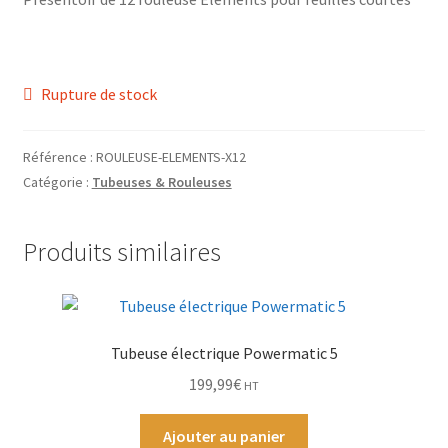
Grinders
Plateau pour rouler
Rupture de stock
Vape
Référence :
ROULEUSE-ELEMENTS-X12
CBD, Poppers & Récréatifs
Catégorie :
Tubeuses & Rouleuses
Pierre Cardin
Produits similaires
Alimentaire
Encens
Tubeuse électrique Powermatic 5
199,99
€
HT
Entretien / Nettoyage
Ajouter au panier
Divers