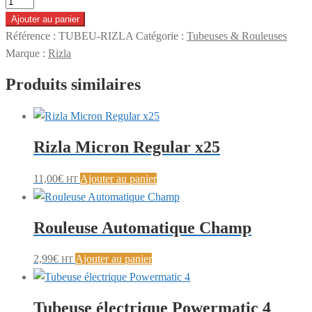
quantité
de
Ajouter au panier
Tubeuse
Référence :
TUBEU-RIZLA
Catégorie :
Tubeuses & Rouleuses
Rizla
Marque :
Rizla
+
Produits similaires
Rizla Micron Regular x25
11,00
€
Ajouter au panier
HT
Rouleuse Automatique Champ
2,99
€
Ajouter au panier
HT
Tubeuse électrique Powermatic 4