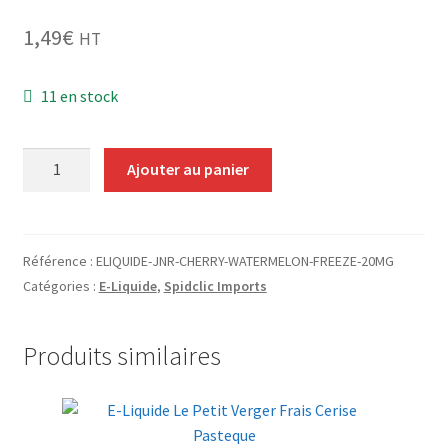
Grinders
1,49
€
HT
Plateau pour rouler
11 en stock
Ouvrir
Vape
le
quantité
menu
Ajouter au panier
CBD, Poppers & Récréatifs
de
enfant
E-
Pierre Cardin
Liquide
JNR
Référence :
ELIQUIDE-JNR-CHERRY-WATERMELON-FREEZE-20MG
Ouvrir
Alimentaire
Cherry
Catégories :
E-Liquide
,
Spidclic Imports
le
Watermelon
menu
Ouvrir
Freeze
Encens
Produits similaires
enfant
le
20mg
menu
de
Entretien / Nettoyage
enfant
Nicotine
Divers