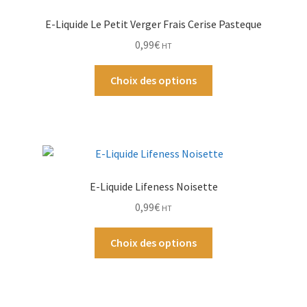
E-Liquide Le Petit Verger Frais Cerise Pasteque
Ouvrir
Par Marque
0,99
€
le
HT
menu
Mon compte
Ce
enfant
Choix des options
produit
a
plusieurs
variations.
Les
options
E-Liquide Lifeness Noisette
peuvent
0,99
€
HT
être
choisies
Ce
Choix des options
sur
produit
la
a
page
plusieurs
du
variations.