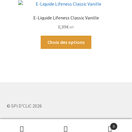
produit
Les
options
E-Liquide Lifeness Classic Vanille
peuvent
0,99
€
HT
être
choisies
Ce
Choix des options
sur
produit
la
a
page
plusieurs
du
variations.
produit
Les
options
peuvent
être
choisies
© SPi D'CLiC 2026
sur
la
0
page