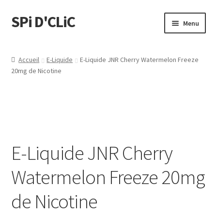
SPi D'CLiC
Menu
Ouvrir
Feuilles
le
Accueil
E-Liquide
E-Liquide JNR Cherry Watermelon Freeze
menu
Ouvrir
20mg de Nicotine
Filtres
enfant
le
menu
Tubes
enfant
Tubeuses/Rouleuses
E-Liquide JNR Cherry
Menthol
Watermelon Freeze 20mg
Briquets
de Nicotine
Chichas