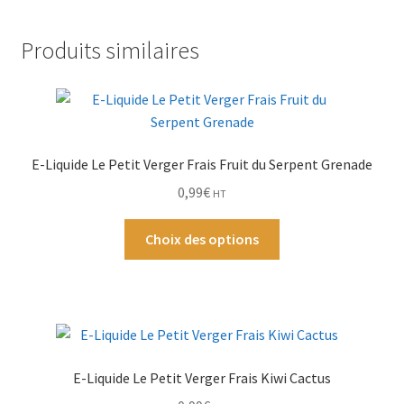
Sour
Raspberry
Par Marque
Produits similaires
20mg
de
Mon compte
Nicotine
E-Liquide Le Petit Verger Frais Fruit du Serpent Grenade
0,99
€
HT
Ce
Choix des options
produit
a
plusieurs
variations.
Les
options
E-Liquide Le Petit Verger Frais Kiwi Cactus
peuvent