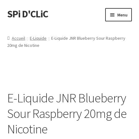
SPi D'CLiC
Menu
Feuilles
Accueil
E-Liquide
E-Liquide JNR Blueberry Sour Raspberry
20mg de Nicotine
Filtres
Tubes
Tubeuses/Rouleuses
E-Liquide JNR Blueberry
Menthol
Sour Raspberry 20mg de
Briquets
Nicotine
Chichas