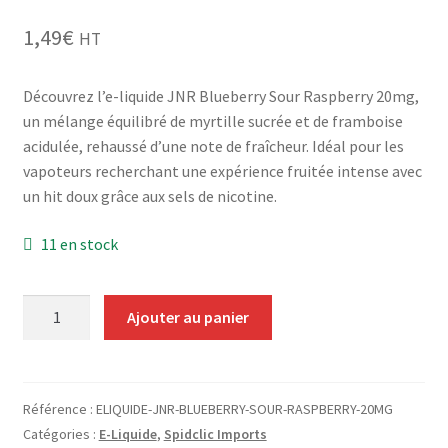
Grinders
1,49
€
HT
Plateau pour rouler
Découvrez l’e-liquide JNR Blueberry Sour Raspberry 20mg,
un mélange équilibré de myrtille sucrée et de framboise
Vape
acidulée, rehaussé d’une note de fraîcheur. Idéal pour les
vapoteurs recherchant une expérience fruitée intense avec
CBD, Poppers & Récréatifs
un hit doux grâce aux sels de nicotine.
Pierre Cardin
11 en stock
Alimentaire
quantité
Ajouter au panier
de
Encens
E-
Liquide
Entretien / Nettoyage
JNR
Référence :
ELIQUIDE-JNR-BLUEBERRY-SOUR-RASPBERRY-20MG
Blueberry
Catégories :
E-Liquide
,
Spidclic Imports
Divers