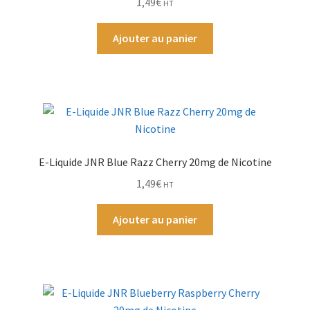
1,49
€
HT
Grinders
Ajouter au panier
Plateau pour rouler
Vape
CBD, Poppers & Récréatifs
Pierre Cardin
E-Liquide JNR Blue Razz Cherry 20mg de Nicotine
1,49
€
HT
Alimentaire
Ajouter au panier
Encens
Entretien / Nettoyage
Divers