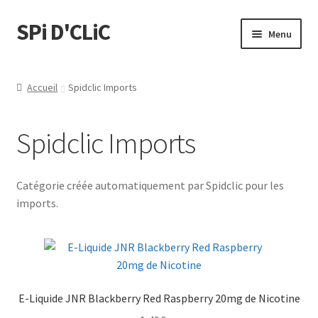
SPi D'CLiC
Menu
Feuilles
Accueil
Spidclic Imports
Filtres
Spidclic Imports
Tubes
Tubeuses/Rouleuses
Catégorie créée automatiquement par Spidclic pour les
imports.
Menthol
Briquets
Chichas
E-Liquide JNR Blackberry Red Raspberry 20mg de Nicotine