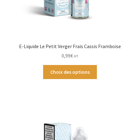
du
produit
E-Liquide Le Petit Verger Frais Cassis Framboise
0,99
€
HT
Ce
Choix des options
produit
a
plusieurs
variations.
Les
options
peuvent
être
choisies