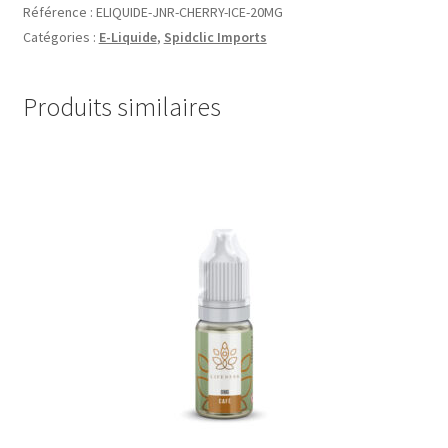
Référence :
ELIQUIDE-JNR-CHERRY-ICE-20MG
Catégories :
E-Liquide
,
Spidclic Imports
Ouvrir
Par Marque
le
menu
Mon compte
Produits similaires
enfant