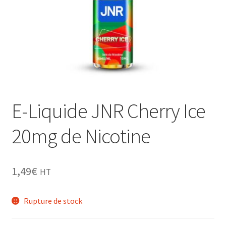
Grinders
Plateau pour rouler
Ouvrir
Vape
le
menu
CBD, Poppers & Récréatifs
enfant
E-Liquide JNR Cherry Ice
Pierre Cardin
20mg de Nicotine
Ouvrir
Alimentaire
le
menu
Ouvrir
1,49
€
Encens
HT
enfant
le
menu
Entretien / Nettoyage
Rupture de stock
enfant
Divers