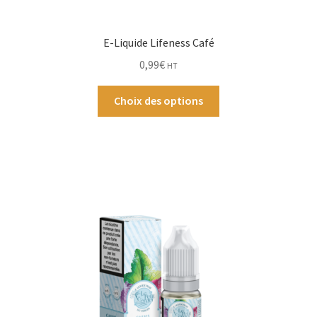
E-Liquide Lifeness Café
0,99
€
HT
Ce
Choix des options
produit
a
plusieurs
variations.
Les
options
peuvent
être
choisies
sur
la
page