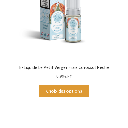
sur
la
page
du
produit
E-Liquide Le Petit Verger Frais Corossol Peche
0,99
€
HT
Ce
Choix des options
produit
a
plusieurs
variations.
Les