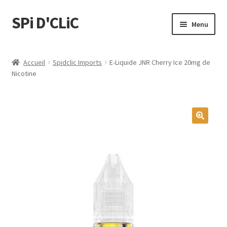
SPi D'CLiC
Menu
Ouvrir
Feuilles
le
Accueil
Spidclic Imports
E-Liquide JNR Cherry Ice 20mg de
menu
Ouvrir
Nicotine
Filtres
enfant
le
menu
Tubes
enfant
Tubeuses/Rouleuses
🔍
Menthol
Briquets
Chichas