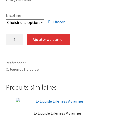
Grinders
Nicotine
Plateau pour rouler
Effacer
Ouvrir
Vape
quantité
le
Ajouter au panier
de
menu
CBD, Poppers & Récréatifs
E-
enfant
Liquide
Pierre Cardin
Lifeness
Référence :
ND
Vanille
Catégorie :
E-Liquide
Ouvrir
Alimentaire
le
menu
Ouvrir
Produits similaires
Encens
enfant
le
menu
Entretien / Nettoyage
enfant
E-Liquide Lifeness Agrumes
Divers