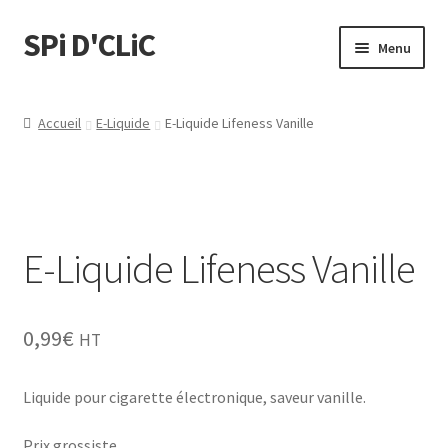
SPi D'CLiC
Menu
Ouvrir
Feuilles
le
Accueil
E-Liquide
E-Liquide Lifeness Vanille
menu
Ouvrir
Filtres
enfant
le
menu
Tubes
enfant
E-Liquide Lifeness Vanille
Tubeuses/Rouleuses
Menthol
0,99
€
HT
Briquets
Liquide pour cigarette électronique, saveur vanille.
Chichas
Prix grossiste.