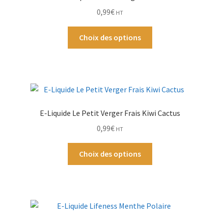
0,99
€
HT
Ouvrir
Par Marque
Ce
le
Choix des options
produit
menu
Mon compte
a
enfant
plusieurs
variations.
Les
options
E-Liquide Le Petit Verger Frais Kiwi Cactus
peuvent
0,99
€
HT
être
choisies
Ce
Choix des options
sur
produit
la
a
page
plusieurs
du
variations.
produit
Les