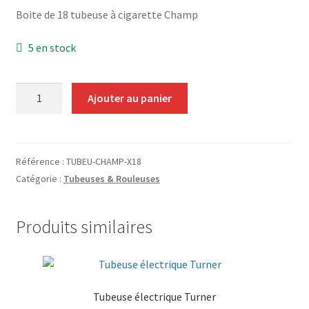
Grinders
Boite de 18 tubeuse à cigarette Champ
5 en stock
Plateau pour rouler
Vape
quantité
Ajouter au panier
de
CBD, Poppers & Récréatifs
Tubeuse
Champ
Pierre Cardin
x18
Référence :
TUBEU-CHAMP-X18
(Présentoir)
Catégorie :
Tubeuses & Rouleuses
Alimentaire
Produits similaires
Encens
Entretien / Nettoyage
Tubeuse électrique Turner
Divers