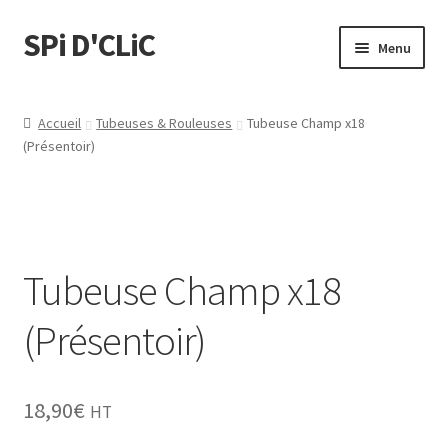
SPi D'CLiC
Menu
Feuilles
Accueil
Tubeuses & Rouleuses
Tubeuse Champ x18
(Présentoir)
Filtres
Tubes
Tubeuses/Rouleuses
Tubeuse Champ x18
Menthol
(Présentoir)
Briquets
18,90
€
HT
Chichas