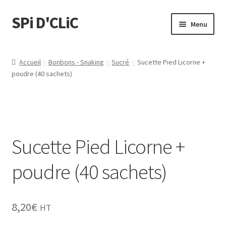
SPi D'CLiC
Menu
Feuilles
Accueil
Bonbons - Snaking
Sucré
Sucette Pied Licorne +
poudre (40 sachets)
Filtres
Tubes
Tubeuses/Rouleuses
Sucette Pied Licorne +
Menthol
poudre (40 sachets)
Briquets
8,20
€
HT
Chichas