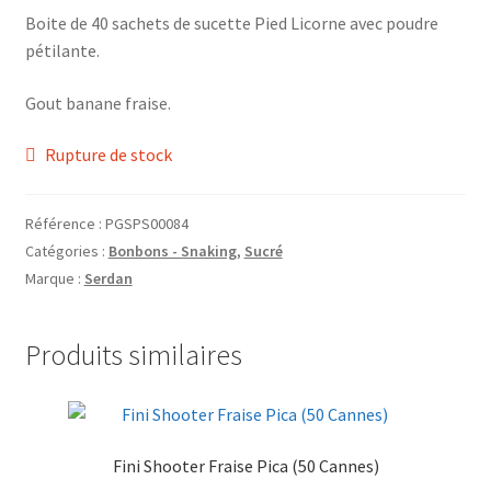
Grinders
Boite de 40 sachets de sucette Pied Licorne avec poudre
pétilante.
Plateau pour rouler
Gout banane fraise.
Vape
Rupture de stock
CBD, Poppers & Récréatifs
Référence :
PGSPS00084
Catégories :
Bonbons - Snaking
,
Sucré
Pierre Cardin
Marque :
Serdan
Alimentaire
Produits similaires
Encens
Entretien / Nettoyage
Fini Shooter Fraise Pica (50 Cannes)
Divers