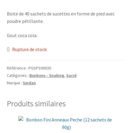
Grinders
Boite de 40 sachets de sucettes en forme de pied avec
poudre pétillante.
Plateau pour rouler
Gout coca cola.
Vape
Rupture de stock
CBD, Poppers & Récréatifs
Référence :
PGSPS00030
Pierre Cardin
Catégories :
Bonbons - Snaking
,
Sucré
Marque :
Serdan
Alimentaire
Encens
Produits similaires
Entretien / Nettoyage
Divers