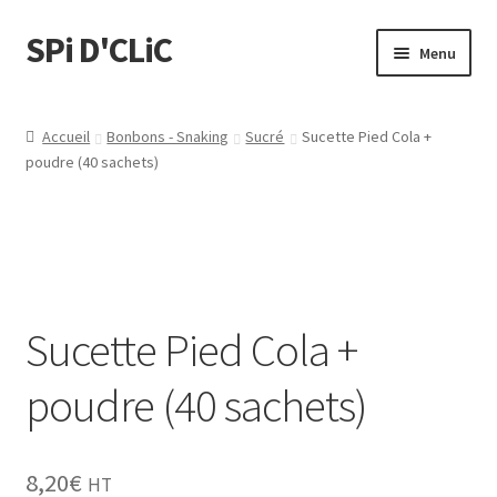
SPi D'CLiC
Menu
Feuilles
Accueil
Bonbons - Snaking
Sucré
Sucette Pied Cola +
poudre (40 sachets)
Filtres
Tubes
Tubeuses/Rouleuses
Sucette Pied Cola +
Menthol
poudre (40 sachets)
Briquets
Chichas
8,20
€
HT