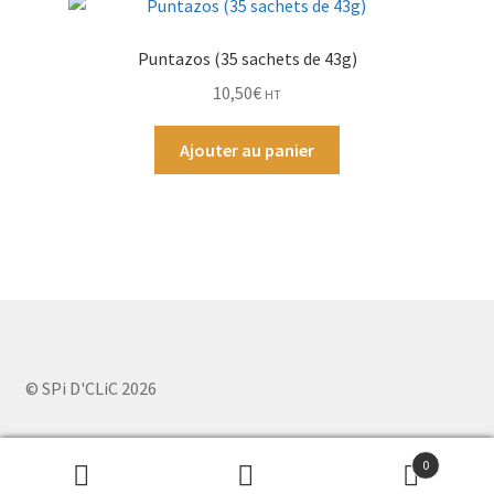
Puntazos (35 sachets de 43g)
10,50
€
HT
Ajouter au panier
© SPi D'CLiC 2026
0
Recherche
Recherche