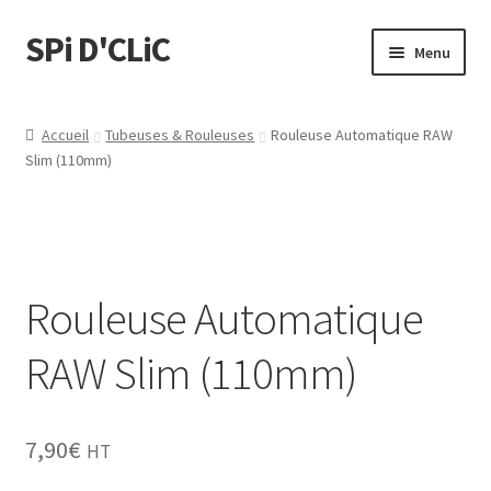
SPi D'CLiC
Menu
Feuilles
Accueil
Tubeuses & Rouleuses
Rouleuse Automatique RAW
Slim (110mm)
Filtres
Tubes
Tubeuses/Rouleuses
Rouleuse Automatique
Menthol
RAW Slim (110mm)
Briquets
7,90
€
HT
Chichas