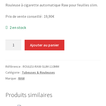
Grinders
Rouleuse à cigarette automatique Raw pour feuilles slim.
Prix de vente conseillé : 19,90€
Plateau pour rouler
2 en stock
Vape
CBD, Poppers & Récréatifs
quantité
Ajouter au panier
de
Rouleuse
Pierre Cardin
Automatique
RAW
Référence :
ROULEU-RAW-SLIM-110MM
Alimentaire
Slim
Catégorie :
Tubeuses & Rouleuses
(110mm)
Marque :
RAW
Encens
Entretien / Nettoyage
Produits similaires
Divers