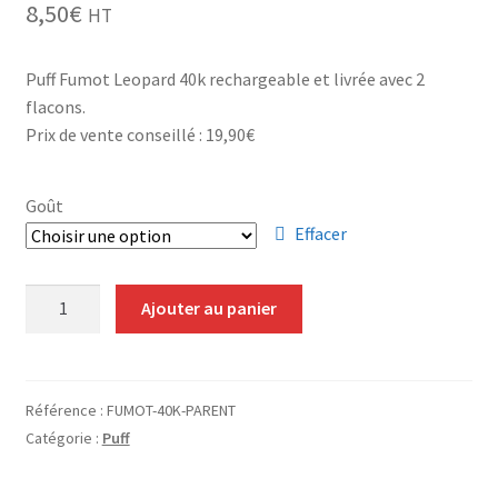
8,50
€
HT
Grinders
Puff Fumot Leopard 40k rechargeable et livrée avec 2
Plateau pour rouler
flacons.
Prix de vente conseillé : 19,90€
Vape
CBD, Poppers & Récréatifs
Goût
Effacer
Pierre Cardin
quantité
Ajouter au panier
Alimentaire
de
Fumot
Encens
Leopard
40
Référence :
FUMOT-40K-PARENT
Entretien / Nettoyage
000
Catégorie :
Puff
Puffs
2%
Divers