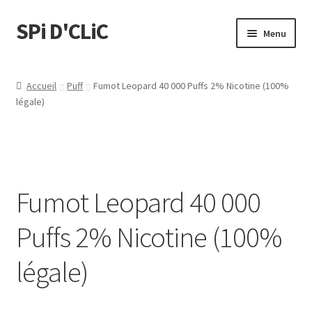
SPi D'CLiC
Menu
Feuilles
Accueil
Puff
Fumot Leopard 40 000 Puffs 2% Nicotine (100%
légale)
Filtres
Tubes
Tubeuses/Rouleuses
Fumot Leopard 40 000
Menthol
Puffs 2% Nicotine (100%
Briquets
légale)
Chichas