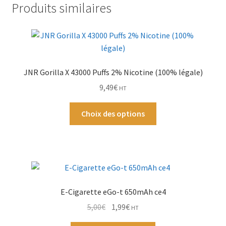
Produits similaires
Nicotine
(100%
Par Marque
légale)
Mon compte
JNR Gorilla X 43000 Puffs 2% Nicotine (100% légale)
9,49
€
HT
Ce
Choix des options
produit
a
plusieurs
variations.
Les
options
E-Cigarette eGo-t 650mAh ce4
peuvent
Le
Le
5,00
€
1,99
€
HT
être
prix
prix
choisies