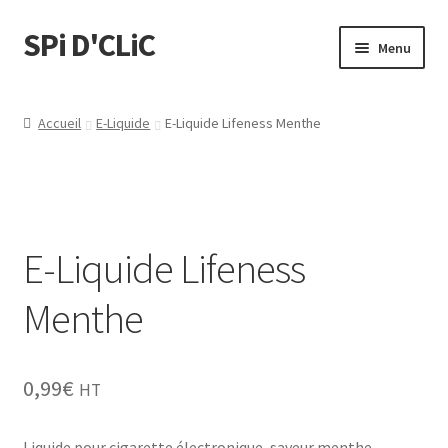
SPi D'CLiC
Menu
Ouvrir
Feuilles
le
Accueil
E-Liquide
E-Liquide Lifeness Menthe
menu
Ouvrir
Filtres
enfant
le
menu
Tubes
enfant
E-Liquide Lifeness
Tubeuses/Rouleuses
Menthe
Menthol
Briquets
0,99
€
HT
Chichas
Liquide pour cigarette électronique, saveur menthe.