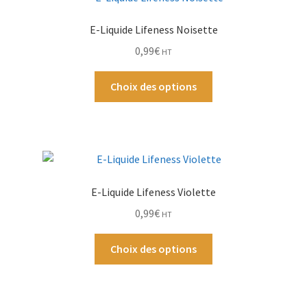
Ouvrir
E-Liquide Lifeness Noisette
Par Marque
le
0,99
€
HT
menu
Mon compte
Ce
enfant
Choix des options
produit
a
plusieurs
variations.
Les
options
E-Liquide Lifeness Violette
peuvent
0,99
€
HT
être
choisies
Ce
Choix des options
sur
produit
la
a
page
plusieurs
du