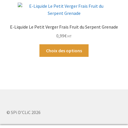
variations.
produit
Les
options
peuvent
E-Liquide Le Petit Verger Frais Fruit du Serpent Grenade
être
0,99
€
HT
choisies
sur
Ce
Choix des options
la
produit
page
a
du
plusieurs
produit
variations.
Les
options
peuvent
être
choisies
© SPi D'CLiC 2026
sur
la