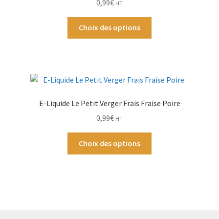
0,99
€
HT
sur
la
Ce
Choix des options
page
produit
du
a
produit
plusieurs
variations.
Les
options
E-Liquide Le Petit Verger Frais Fraise Poire
peuvent
0,99
€
HT
être
choisies
Ce
Choix des options
sur
produit
la
a
page
plusieurs
du
variations.
produit
Les
options