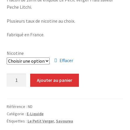
Grinders
Peche Litchi.
Plateau pour rouler
Plusieurs taux de nicotine au choix.
Fabriqué en France.
Vape
CBD, Poppers & Récréatifs
Nicotine
Effacer
Pierre Cardin
quantité
Ajouter au panier
Alimentaire
de
E-
Encens
Liquide
Le
Référence :
ND
Entretien / Nettoyage
Petit
Catégorie :
E-Liquide
Verger
Étiquettes :
Le Petit Verger
,
Savourea
Frais
Divers