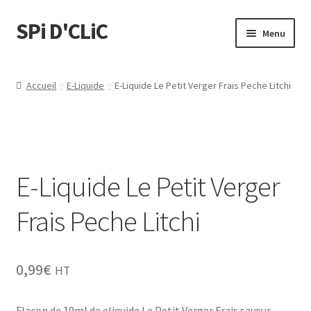
SPi D'CLiC
Menu
Feuilles
Accueil
E-Liquide
E-Liquide Le Petit Verger Frais Peche Litchi
Filtres
Tubes
E-Liquide Le Petit Verger
Tubeuses/Rouleuses
Frais Peche Litchi
Menthol
Briquets
0,99
€
HT
Chichas
Flacon de 10ml de eliquide Le Petit Verger Frais saveur