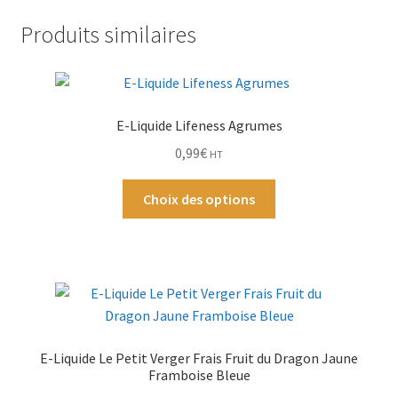
Peche
Produits similaires
Litchi
Par Marque
Mon compte
E-Liquide Lifeness Agrumes
0,99
€
HT
Ce
Choix des options
produit
a
plusieurs
variations.
Les
options
peuvent
E-Liquide Le Petit Verger Frais Fruit du Dragon Jaune
être
Framboise Bleue
choisies