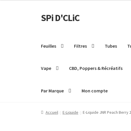
SPi D'CLiC
Feuilles
Filtres
Tubes
T
Vape
CBD, Poppers & Récréatifs
Par Marque
Mon compte
Accueil
E-Liquide
E-Liquide JNR Peach Berry 