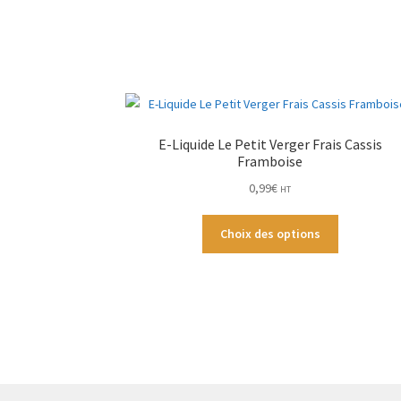
E-Liquide Le Petit Verger Frais Cassis
Framboise
0,99
€
HT
Ce
Choix des options
produit
a
plusieurs
variations.
Les
options
peuvent