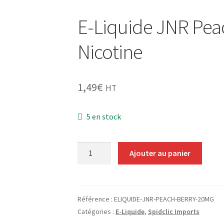
E-Liquide JNR Pea
Nicotine
1,49
€
HT
5 en stock
quantité
Ajouter au panier
de
E-
Liquide
JNR
Référence :
ELIQUIDE-JNR-PEACH-BERRY-20MG
Peach
Catégories :
E-Liquide
,
Spidclic Imports
Berry