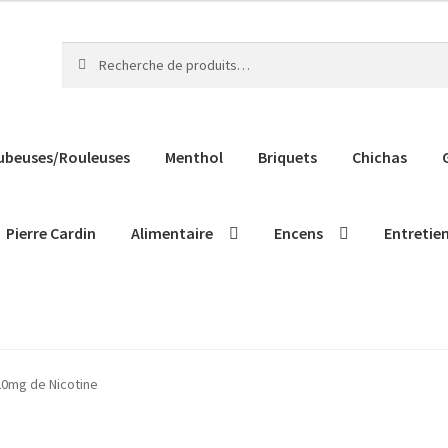
Recherche
Recherche
pour :
ubeuses/Rouleuses
Menthol
Briquets
Chichas
Pierre Cardin
Alimentaire
Encens
Entretie
20mg de Nicotine