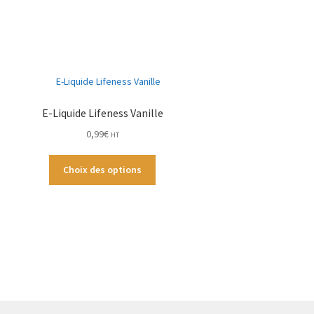
E-Liquide Lifeness Vanille
0,99
€
HT
Ce
Choix des options
produit
a
plusieurs
variations.
Les
options
peuvent
être