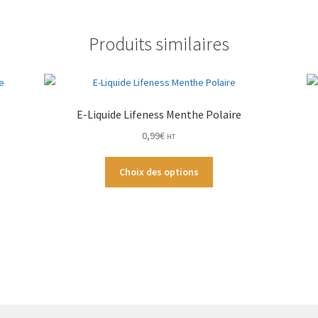
20mg
de
Produits similaires
Nicotine
E-Liquide Lifeness Menthe Polaire
0,99
€
HT
Ce
Choix des options
produit
a
plusieurs
variations.
Les
options
peuvent
être