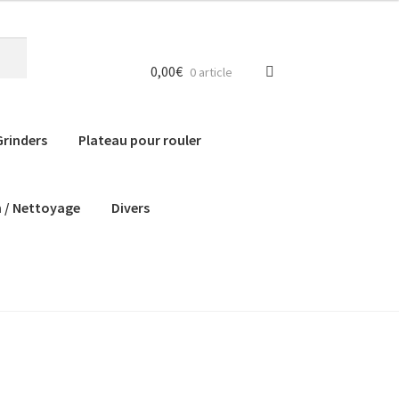
0,00
€
0 article
Grinders
Plateau pour rouler
n / Nettoyage
Divers