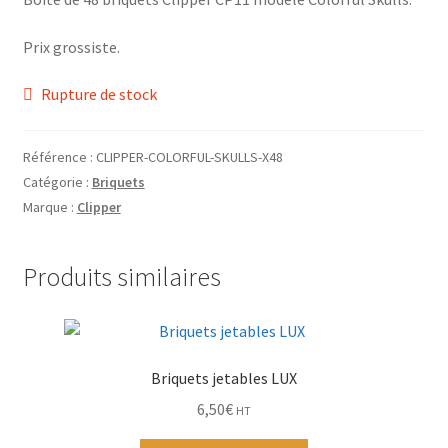
Grinders
Prix grossiste.
Plateau pour rouler
Rupture de stock
Vape
Référence :
CLIPPER-COLORFUL-SKULLS-X48
CBD, Poppers & Récréatifs
Catégorie :
Briquets
Marque :
Clipper
Pierre Cardin
Produits similaires
Alimentaire
Encens
Briquets jetables LUX
Entretien / Nettoyage
6,50
€
HT
Divers