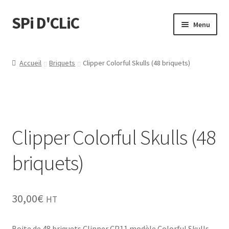
SPi D'CLiC
Menu
Feuilles
Accueil
Briquets
Clipper Colorful Skulls (48 briquets)
Filtres
Tubes
Clipper Colorful Skulls (48
Tubeuses/Rouleuses
briquets)
Menthol
Briquets
30,00
€
HT
Chichas
Boite de 48 briquets Clipper CP11 modèle Colorful Skulls.