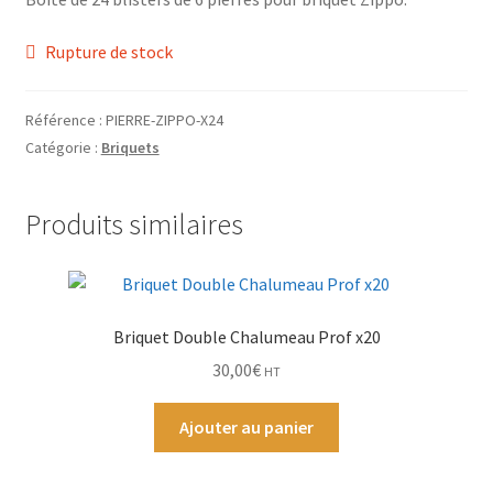
Grinders
Rupture de stock
Plateau pour rouler
Référence :
PIERRE-ZIPPO-X24
Vape
Catégorie :
Briquets
CBD, Poppers & Récréatifs
Produits similaires
Pierre Cardin
Alimentaire
Briquet Double Chalumeau Prof x20
Encens
30,00
€
HT
Ajouter au panier
Entretien / Nettoyage
Divers