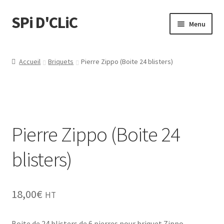
SPi D'CLiC
Menu
Feuilles
Accueil
Briquets
Pierre Zippo (Boite 24 blisters)
Filtres
Tubes
Pierre Zippo (Boite 24
Tubeuses/Rouleuses
blisters)
Menthol
Briquets
18,00
€
HT
Chichas
Boite de 24 blisters de 6 pierres pour briquet Zippo.