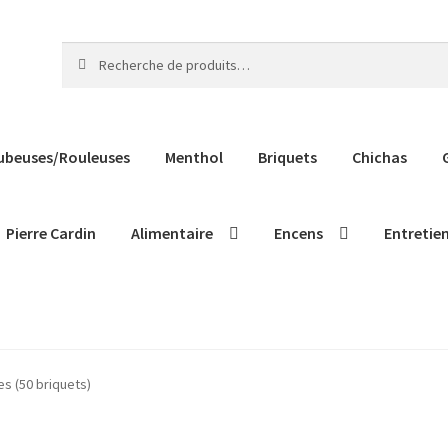
Recherche
Recherche
pour :
ubeuses/Rouleuses
Menthol
Briquets
Chichas
Pierre Cardin
Alimentaire
Encens
Entretie
s (50 briquets)