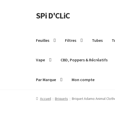
SPi D'CLiC
Feuilles
Filtres
Tubes
T
Vape
CBD, Poppers & Récréatifs
Par Marque
Mon compte
Accueil
Briquets
Briquet Adamo Animal Clothe