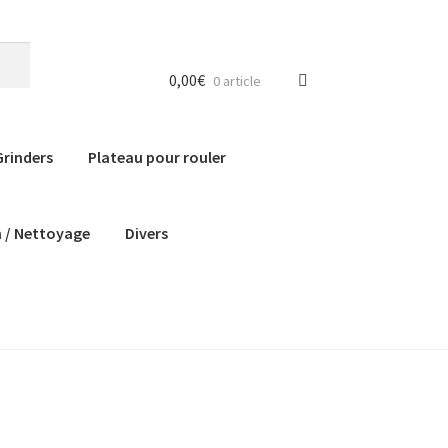
0,00
€
0 article
Grinders
Plateau pour rouler
n / Nettoyage
Divers