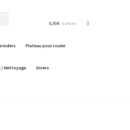
0,00
€
0 article
Grinders
Plateau pour rouler
n / Nettoyage
Divers