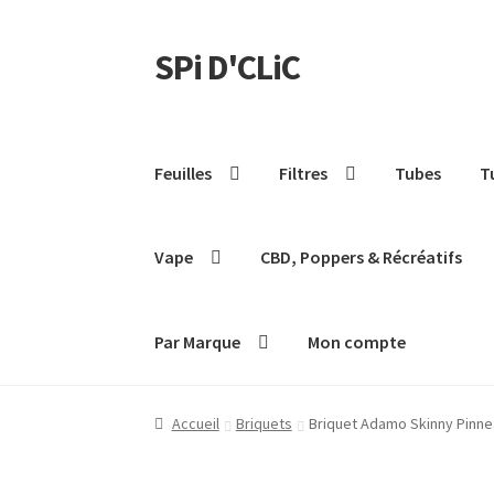
SPi D'CLiC
Feuilles
Filtres
Tubes
T
Vape
CBD, Poppers & Récréatifs
Par Marque
Mon compte
Accueil
Briquets
Briquet Adamo Skinny Pinnea