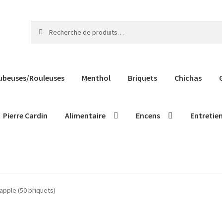
Recherche
Recherche
pour :
ubeuses/Rouleuses
Menthol
Briquets
Chichas
Pierre Cardin
Alimentaire
Encens
Entretie
pple (50 briquets)