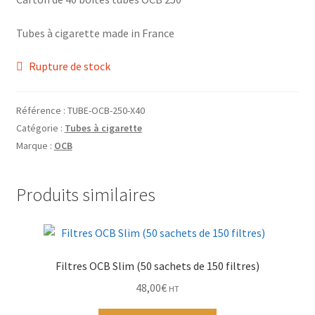
Grinders
Tubes à cigarette made in France
Plateau pour rouler
Rupture de stock
Vape
Référence :
TUBE-OCB-250-X40
CBD, Poppers & Récréatifs
Catégorie :
Tubes à cigarette
Marque :
OCB
Pierre Cardin
Produits similaires
Alimentaire
Encens
Filtres OCB Slim (50 sachets de 150 filtres)
Entretien / Nettoyage
48,00
€
HT
Divers