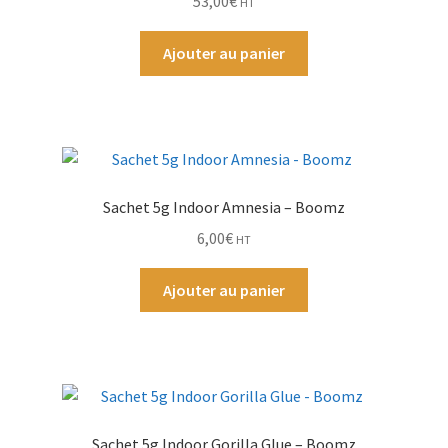
53,00
€
HT
Ouvrir
Par Marque
Ajouter au panier
le
menu
Mon compte
enfant
Sachet 5g Indoor Amnesia – Boomz
6,00
€
HT
Ajouter au panier
Sachet 5g Indoor Gorilla Glue – Boomz