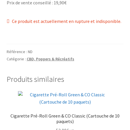
Prix de vente conseillé : 19,90€
Grinders
Plateau pour rouler
Ce produit est actuellement en rupture et indisponible.
Ouvrir
Vape
le
menu
CBD, Poppers & Récréatifs
Référence :
ND
enfant
Catégorie :
CBD, Poppers & Récréatifs
Pierre Cardin
Produits similaires
Ouvrir
Alimentaire
le
menu
Ouvrir
Encens
enfant
le
menu
Entretien / Nettoyage
Cigarette Pré-Roll Green & CO Classic (Cartouche de 10
enfant
paquets)
Divers