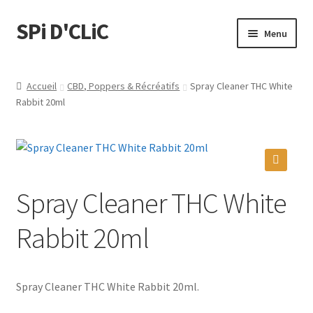
SPi D'CLiC
Menu
Ouvrir
Feuilles
le
Accueil
CBD, Poppers & Récréatifs
Spray Cleaner THC White
menu
Ouvrir
Rabbit 20ml
Filtres
enfant
le
menu
Tubes
enfant
Tubeuses/Rouleuses
🔍
Spray Cleaner THC White
Menthol
Rabbit 20ml
Briquets
Spray Cleaner THC White Rabbit 20ml.
Chichas