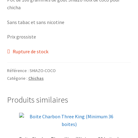
Grinders
chicha
Plateau pour rouler
Sans tabac et sans nicotine
Prix grossiste
Vape
Rupture de stock
CBD, Poppers & Récréatifs
Pierre Cardin
Référence :
SHIAZO-COCO
Catégorie :
Chichas
Alimentaire
Produits similaires
Encens
Entretien / Nettoyage
Divers