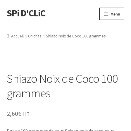
SPi D'CLiC
Menu
Feuilles
Accueil
Chichas
Shiazo Noix de Coco 100 grammes
Filtres
Tubes
Shiazo Noix de Coco 100
Tubeuses/Rouleuses
grammes
Menthol
Briquets
2,60
€
HT
Chichas
Pot de 100 grammes de gout Shiazo noix de coco pour