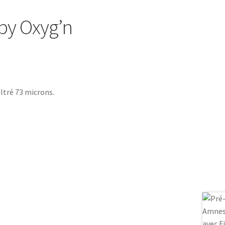
 by Oxyg’n
ltré 73 microns.