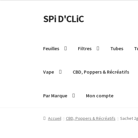
SPi D'CLiC
Feuilles
Filtres
Tubes
T
Vape
CBD, Poppers & Récréatifs
Par Marque
Mon compte
Accueil
CBD, Poppers & Récréatifs
Sachet 2g