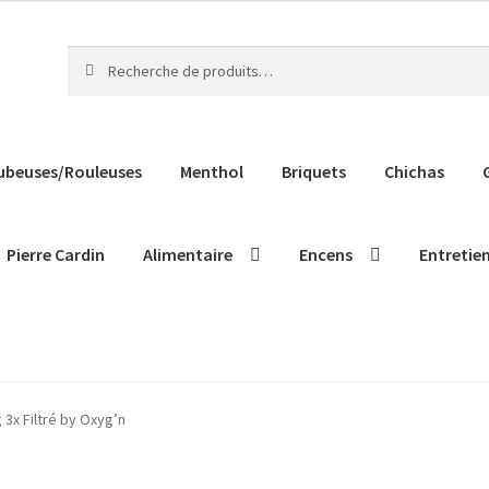
Recherche
Recherche
pour :
ubeuses/Rouleuses
Menthol
Briquets
Chichas
Pierre Cardin
Alimentaire
Encens
Entretie
 3x Filtré by Oxyg’n