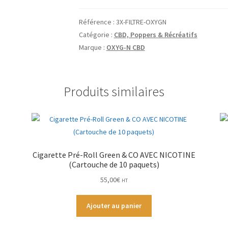
2g
3x
Référence :
3X-FILTRE-OXYGN
Filtré
Catégorie :
CBD, Poppers & Récréatifs
by
Marque :
OXYG-N CBD
Oxyg'n
Produits similaires
Cigarette Pré-Roll Green & CO AVEC NICOTINE
(Cartouche de 10 paquets)
55,00
€
HT
Ajouter au panier