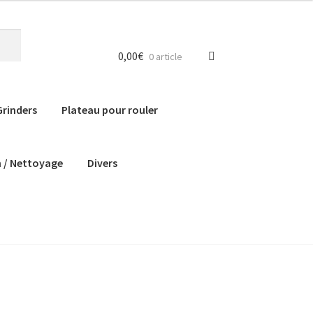
0,00
€
0 article
Grinders
Plateau pour rouler
n / Nettoyage
Divers