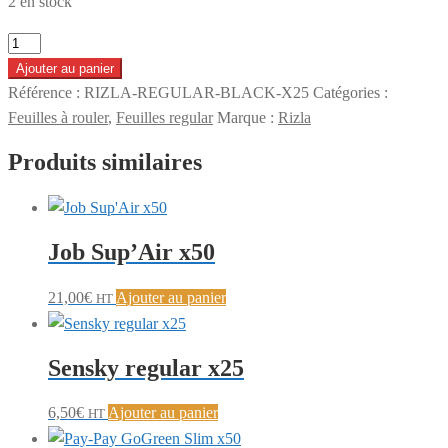
2 en stock
quantité
de
Ajouter au panier
Rizla
Référence :
RIZLA-REGULAR-BLACK-X25
Catégories :
Black
Feuilles à rouler
,
Feuilles regular
Marque :
Rizla
Court
Produits similaires
x25
Job Sup’Air x50
21,00
€
Ajouter au panier
HT
Sensky regular x25
6,50
€
Ajouter au panier
HT