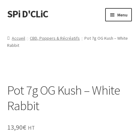
SPi D'CLiC
Menu
Feuilles
Accueil
CBD, Poppers & Récréatifs
Pot 7g OG Kush – White
Rabbit
Filtres
Tubes
Tubeuses/Rouleuses
Pot 7g OG Kush – White
Menthol
Rabbit
Briquets
13,90
€
HT
Chichas