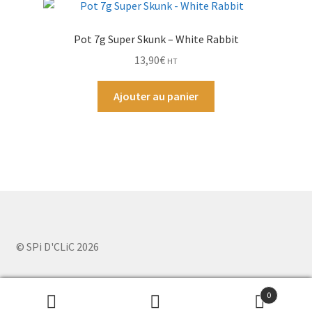
Pot 7g Super Skunk – White Rabbit
13,90
€
HT
Ajouter au panier
© SPi D'CLiC 2026
0
Recherche
Recherche