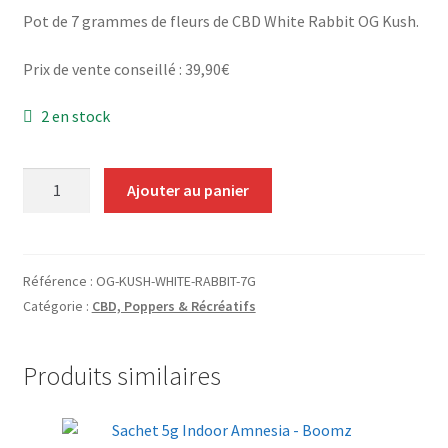
Grinders
Pot de 7 grammes de fleurs de CBD White Rabbit OG Kush.
Prix de vente conseillé : 39,90€
Plateau pour rouler
2 en stock
Vape
CBD, Poppers & Récréatifs
quantité
Ajouter au panier
de
Pot
Pierre Cardin
7g
OG
Référence :
OG-KUSH-WHITE-RABBIT-7G
Alimentaire
Kush
Catégorie :
CBD, Poppers & Récréatifs
-
Encens
White
Produits similaires
Rabbit
Entretien / Nettoyage
Divers