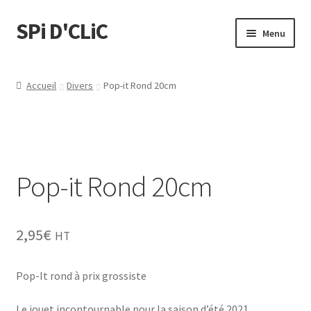
SPi D'CLiC
Menu
Feuilles
Accueil
Divers
Pop-it Rond 20cm
Filtres
Tubes
Pop-it Rond 20cm
Tubeuses/Rouleuses
Menthol
2,95
€
HT
Briquets
Pop-It rond à prix grossiste
Chichas
Le jouet incontournable pour la saison d’été 2021