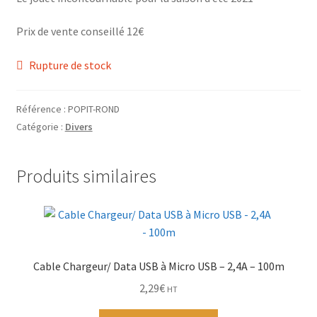
Grinders
Prix de vente conseillé 12€
Plateau pour rouler
Rupture de stock
Vape
Référence :
POPIT-ROND
CBD, Poppers & Récréatifs
Catégorie :
Divers
Pierre Cardin
Produits similaires
Alimentaire
Encens
Cable Chargeur/ Data USB à Micro USB – 2,4A – 100m
Entretien / Nettoyage
2,29
€
HT
Divers