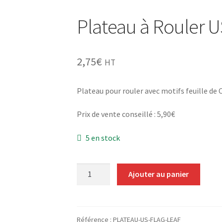
Plateau à Rouler U
2,75
€
HT
Plateau pour rouler avec motifs feuille de
Prix de vente conseillé : 5,90€
5 en stock
quantité
Ajouter au panier
de
Plateau
à
Rouler
Référence :
PLATEAU-US-FLAG-LEAF