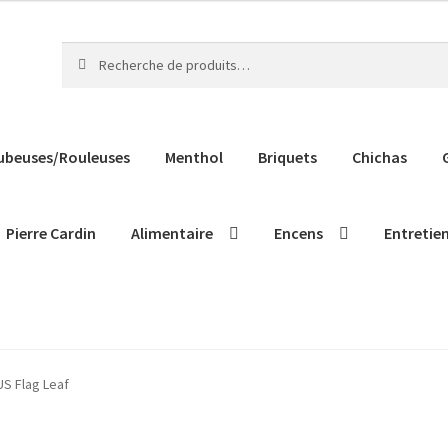
Recherche
Recherche
pour :
ubeuses/Rouleuses
Menthol
Briquets
Chichas
Pierre Cardin
Alimentaire
Encens
Entretie
US Flag Leaf