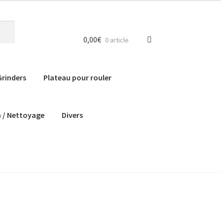
0,00
€
0 article
Grinders
Plateau pour rouler
n / Nettoyage
Divers