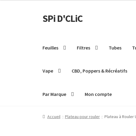
SPi D'CLiC
Feuilles
Filtres
Tubes
T
Vape
CBD, Poppers & Récréatifs
Par Marque
Mon compte
Accueil
Plateau pour rouler
Plateau à Rouler 