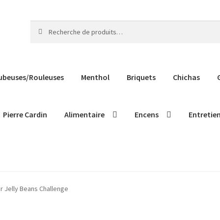
Recherche
Recherche
pour :
ubeuses/Rouleuses
Menthol
Briquets
Chichas
Pierre Cardin
Alimentaire
Encens
Entretie
er Jelly Beans Challenge