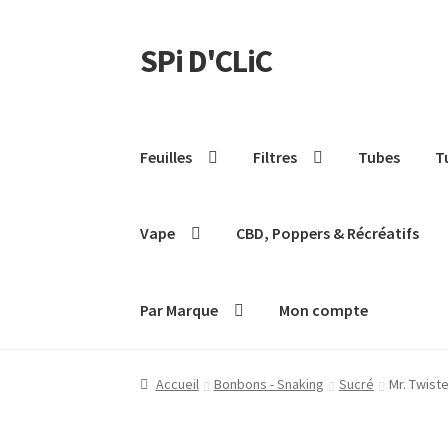
SPi D'CLiC
Feuilles
Filtres
Tubes
T
Vape
CBD, Poppers & Récréatifs
Par Marque
Mon compte
Accueil
Bonbons - Snaking
Sucré
Mr. Twist