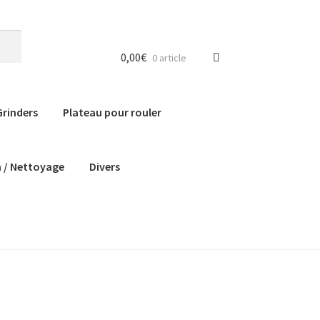
0,00
€
0 article
Grinders
Plateau pour rouler
n / Nettoyage
Divers