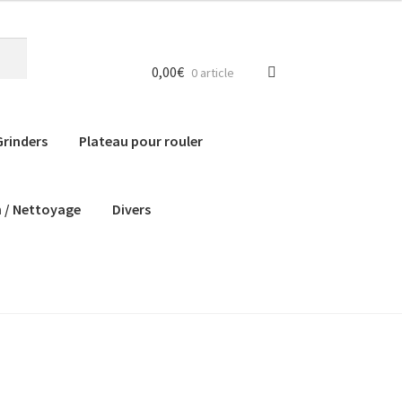
0,00
€
0 article
Grinders
Plateau pour rouler
n / Nettoyage
Divers