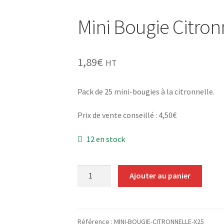
Mini Bougie Citron
1,89
€
HT
Pack de 25 mini-bougies à la citronnelle.
Prix de vente conseillé : 4,50€
12 en stock
quantité
Ajouter au panier
de
Mini
Bougie
Citronnelle
Référence :
MINI-BOUGIE-CITRONNELLE-X25