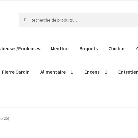
Recherche
Recherche
pour :
ubeuses/Rouleuses
Menthol
Briquets
Chichas
Pierre Cardin
Alimentaire
Encens
Entretie
de 25)