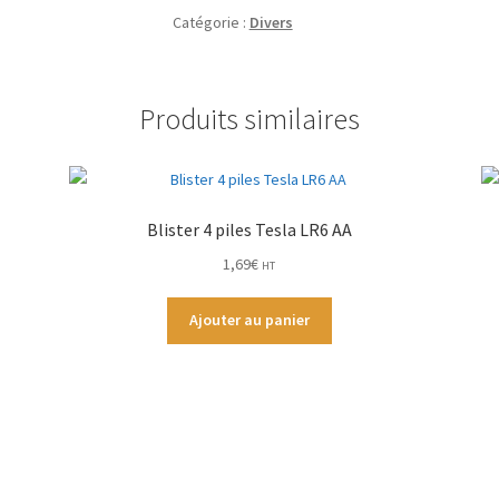
(Pack
Catégorie :
Divers
de
25)
Produits similaires
Blister 4 piles Tesla LR6 AA
1,69
€
HT
Ajouter au panier