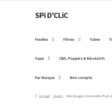
SPi D'CLiC
Feuilles
Filtres
Tubes
T
Vape
CBD, Poppers & Récréatifs
Par Marque
Mon compte
Accueil
Divers
Mini Bougie Citronnelle (Pack 