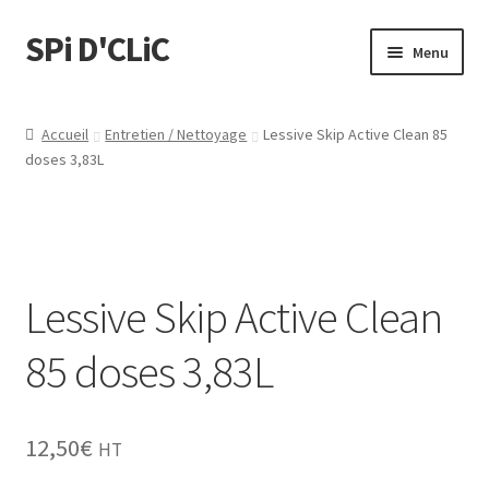
SPi D'CLiC
Menu
Feuilles
Accueil
Entretien / Nettoyage
Lessive Skip Active Clean 85
doses 3,83L
Filtres
Tubes
Tubeuses/Rouleuses
Lessive Skip Active Clean
Menthol
85 doses 3,83L
Briquets
12,50
€
HT
Chichas