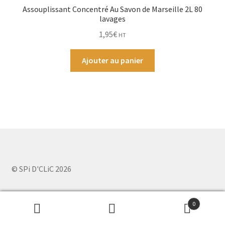
Assouplissant Concentré Au Savon de Marseille 2L 80
lavages
1,95
€
HT
Ajouter au panier
© SPi D'CLiC 2026
0
Recherche
Recherche