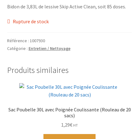
Grinders
Bidon de 3,83L de lessive Skip Active Clean, soit 85 doses.
Rupture de stock
Plateau pour rouler
Vape
Référence :
1007930
Catégorie :
Entretien / Nettoyage
CBD, Poppers & Récréatifs
Produits similaires
Pierre Cardin
Alimentaire
Encens
Sac Poubelle 30L avec Poignée Coulissante (Rouleau de 20
sacs)
Entretien / Nettoyage
1,29
€
HT
Divers