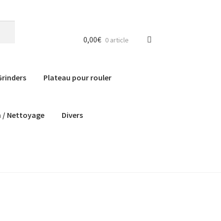
0,00
€
0 article
Grinders
Plateau pour rouler
n / Nettoyage
Divers