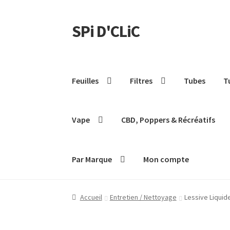
SPi D'CLiC
Feuilles
Filtres
Tubes
T
Vape
CBD, Poppers & Récréatifs
Par Marque
Mon compte
Accueil
Entretien / Nettoyage
Lessive Liquid