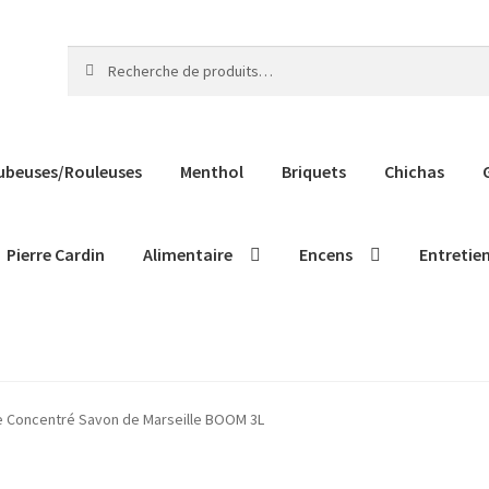
Recherche
Recherche
pour :
ubeuses/Rouleuses
Menthol
Briquets
Chichas
Pierre Cardin
Alimentaire
Encens
Entretie
e Concentré Savon de Marseille BOOM 3L