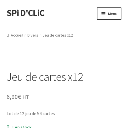
SPi D'CLiC
Menu
Feuilles
Accueil
Divers
Jeu de cartes x12
Filtres
Tubes
Jeu de cartes x12
Tubeuses/Rouleuses
Menthol
6,90
€
HT
Briquets
Lot de 12 jeu de 54 cartes
Chichas
1 en stock