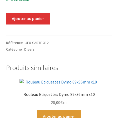
Grinders
quantité
Ajouter au panier
Plateau pour rouler
de
Jeu
Vape
de
cartes
Référence :
JEU-CARTE-X12
CBD, Poppers & Récréatifs
x12
Catégorie :
Divers
Pierre Cardin
Produits similaires
Alimentaire
Encens
Rouleau Etiquettes Dymo 89x36mm x10
20,00
€
Entretien / Nettoyage
HT
Ajouter au panier
Divers