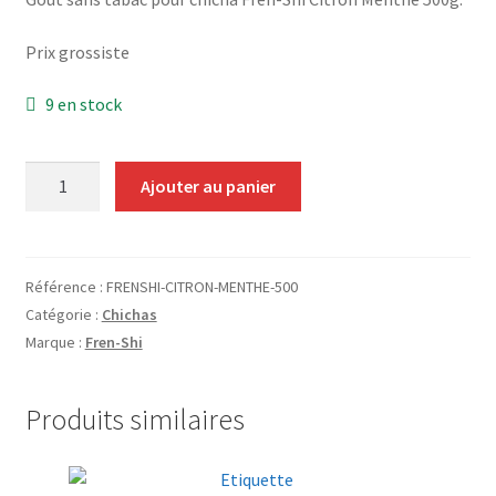
Grinders
Prix grossiste
Plateau pour rouler
9 en stock
Vape
quantité
Ajouter au panier
CBD, Poppers & Récréatifs
de
Gout
Pierre Cardin
Fren-
Shi
Référence :
FRENSHI-CITRON-MENTHE-500
Citron
Alimentaire
Catégorie :
Chichas
Menthe
Marque :
Fren-Shi
500g
Encens
Produits similaires
Entretien / Nettoyage
Divers