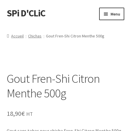
SPi D'CLiC
Menu
Feuilles
Accueil
Chichas
Gout Fren-Shi Citron Menthe 500g
Filtres
Tubes
Gout Fren-Shi Citron
Tubeuses/Rouleuses
Menthe 500g
Menthol
Briquets
18,90
€
HT
Chichas
Gout sans tabac pour chicha Fren-Shi Citron Menthe 500g.