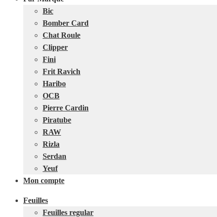
Bic
Bomber Card
Chat Roule
Clipper
Fini
Frit Ravich
Haribo
OCB
Pierre Cardin
Piratube
RAW
Rizla
Serdan
Yeuf
Mon compte
Feuilles
Feuilles regular