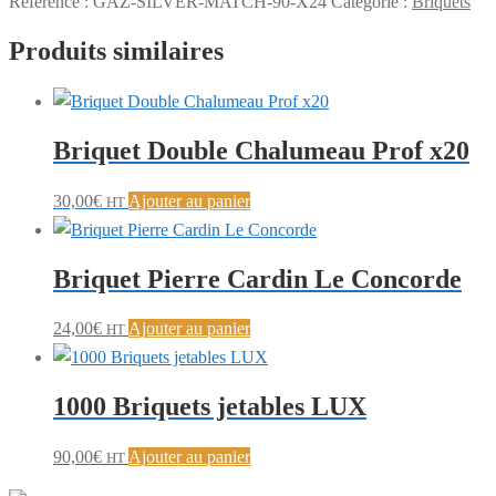
Référence :
GAZ-SILVER-MATCH-90-X24
Catégorie :
Briquets
Produits similaires
Briquet Double Chalumeau Prof x20
30,00
€
Ajouter au panier
HT
Briquet Pierre Cardin Le Concorde
24,00
€
Ajouter au panier
HT
1000 Briquets jetables LUX
90,00
€
Ajouter au panier
HT