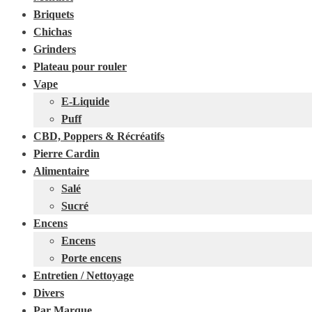
Briquets
Chichas
Grinders
Plateau pour rouler
Vape
E-Liquide
Puff
CBD, Poppers & Récréatifs
Pierre Cardin
Alimentaire
Salé
Sucré
Encens
Encens
Porte encens
Entretien / Nettoyage
Divers
Par Marque