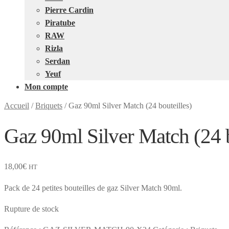
Pierre Cardin
Piratube
RAW
Rizla
Serdan
Yeuf
Mon compte
Accueil
/
Briquets
/
Gaz 90ml Silver Match (24 bouteilles)
Gaz 90ml Silver Match (24 b
18,00
€
HT
Pack de 24 petites bouteilles de gaz Silver Match 90ml.
Rupture de stock