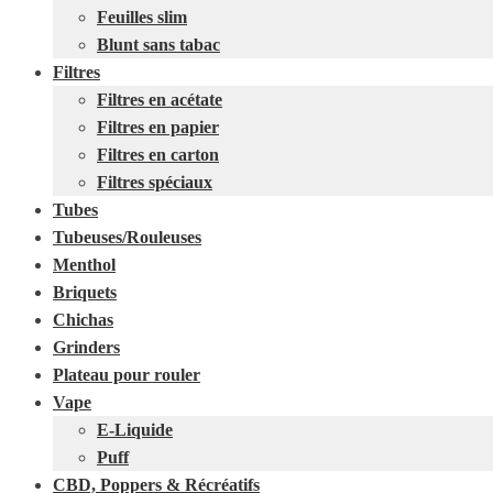
Feuilles slim
Blunt sans tabac
Filtres
Filtres en acétate
Filtres en papier
Filtres en carton
Filtres spéciaux
Tubes
Tubeuses/Rouleuses
Menthol
Briquets
Chichas
Grinders
Plateau pour rouler
Vape
E-Liquide
Puff
CBD, Poppers & Récréatifs