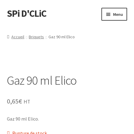
SPi D'CLiC
Menu
Feuilles
Accueil
Briquets
Gaz 90 ml Elico
Filtres
Tubes
Gaz 90 ml Elico
Tubeuses/Rouleuses
Menthol
0,65
€
HT
Briquets
Gaz 90 ml Elico.
Chichas
Rupture de stock