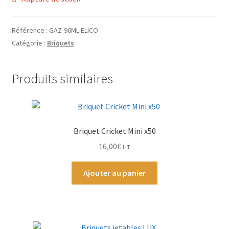
Grinders
Référence :
GAZ-90ML-ELICO
Plateau pour rouler
Catégorie :
Briquets
Vape
Produits similaires
CBD, Poppers & Récréatifs
Pierre Cardin
Briquet Cricket Mini x50
Alimentaire
16,00
€
HT
Encens
Ajouter au panier
Entretien / Nettoyage
Divers