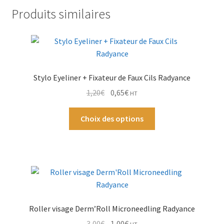
Produits similaires
Par Marque
Mon compte
Stylo Eyeliner + Fixateur de Faux Cils Radyance
Le
Le
1,20
€
0,65
€
HT
prix
prix
Ce
initial
actuel
Choix des options
produit
était :
est :
a
1,20€.
0,65€.
plusieurs
variations.
Les
options
peuvent
Roller visage Derm’Roll Microneedling Radyance
être
Le
Le
3,00
€
1,00
€