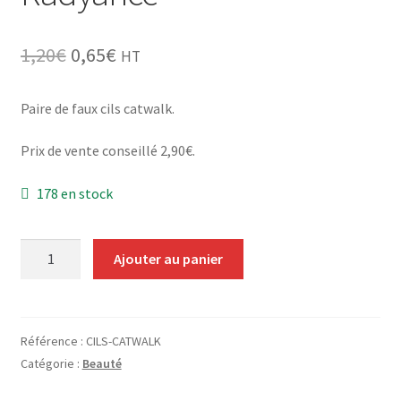
Grinders
Le
Le
1,20
€
0,65
€
HT
Plateau pour rouler
prix
prix
initial
actuel
Paire de faux cils catwalk.
Vape
était :
est :
1,20€.
0,65€.
Prix de vente conseillé 2,90€.
CBD, Poppers & Récréatifs
178 en stock
Pierre Cardin
quantité
Alimentaire
Ajouter au panier
de
Faux
Encens
cils
Catwalk
Référence :
CILS-CATWALK
Entretien / Nettoyage
Radyance
Catégorie :
Beauté
Divers