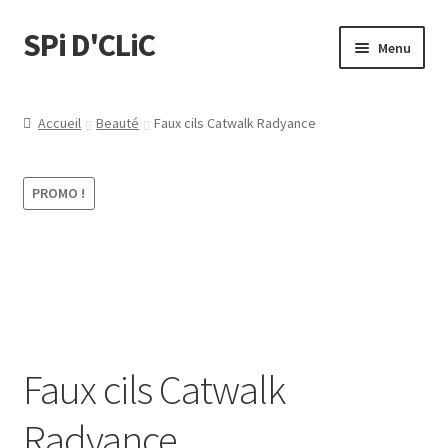
SPi D'CLiC
Menu
Feuilles
Accueil
Beauté
Faux cils Catwalk Radyance
Filtres
PROMO !
Tubes
Tubeuses/Rouleuses
Menthol
Briquets
Faux cils Catwalk
Chichas
Radyance