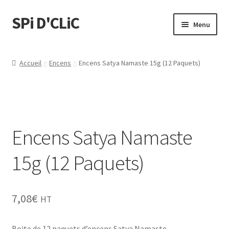
SPi D'CLiC
Menu
Feuilles
Accueil
Encens
Encens Satya Namaste 15g (12 Paquets)
Filtres
Tubes
Encens Satya Namaste
Tubeuses/Rouleuses
15g (12 Paquets)
Menthol
Briquets
7,08
€
HT
Chichas
Boite de 12 paquets d’encens Satya Namaste.