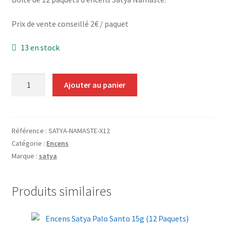
Grinders
Prix de vente conseillé 2€ / paquet
Plateau pour rouler
13 en stock
Vape
quantité
Ajouter au panier
CBD, Poppers & Récréatifs
de
Encens
Pierre Cardin
Satya
Namaste
Référence :
SATYA-NAMASTE-X12
15g
Alimentaire
Catégorie :
Encens
(12
Marque :
satya
Paquets)
Encens
Produits similaires
Entretien / Nettoyage
Divers