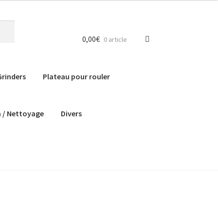
0,00
€
0 article
Grinders
Plateau pour rouler
n / Nettoyage
Divers