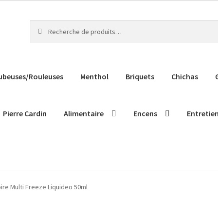
Recherche
Recherche
pour :
ubeuses/Rouleuses
Menthol
Briquets
Chichas
Pierre Cardin
Alimentaire
Encens
Entretie
ire Multi Freeze Liquideo 50ml