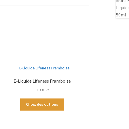
E-Liquide Lifeness Framboise
0,99
€
HT
Ce
Choix des options
produit
a
plusieurs