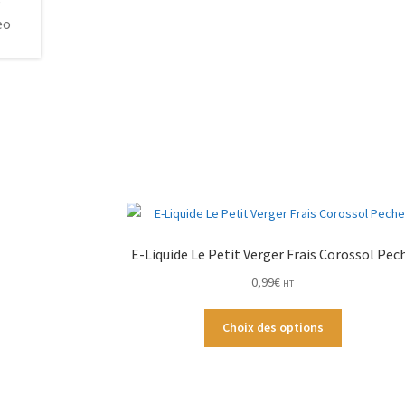
E-Liquide Le Petit Verger Frais Corossol Pec
0,99
€
HT
Ce
Choix des options
produit
a
plusieurs