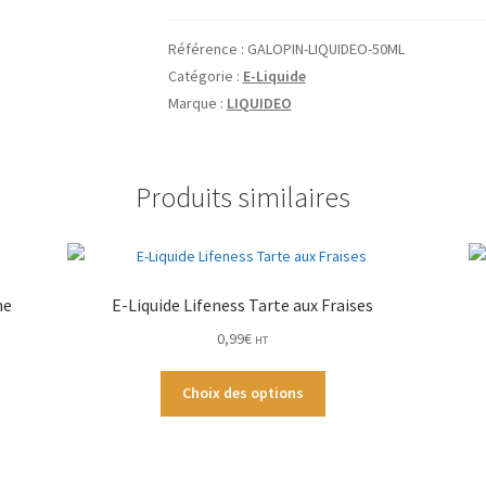
liquide
Galopin
Référence :
GALOPIN-LIQUIDEO-50ML
Pomme
Catégorie :
E-Liquide
Poire
Marque :
LIQUIDEO
Multi
Freeze
Liquideo
Produits similaires
50ml
he
E-Liquide Lifeness Tarte aux Fraises
0,99
€
HT
Ce
Choix des options
produit
a
plusieurs