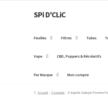
SPi D'CLiC
Feuilles
Filtres
Tubes
T
Vape
CBD, Poppers & Récréatifs
Par Marque
Mon compte
Accueil
E-Liquide
E-liquide Galopin Pomme Po