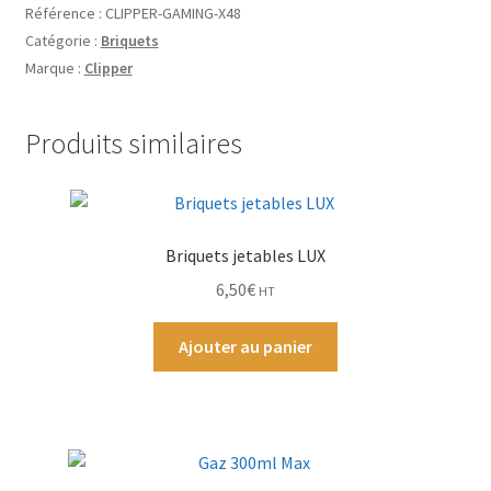
Référence :
CLIPPER-GAMING-X48
Grinders
Catégorie :
Briquets
Marque :
Clipper
Plateau pour rouler
Vape
Produits similaires
CBD, Poppers & Récréatifs
Pierre Cardin
Briquets jetables LUX
6,50
€
HT
Alimentaire
Ajouter au panier
Encens
Entretien / Nettoyage
Divers