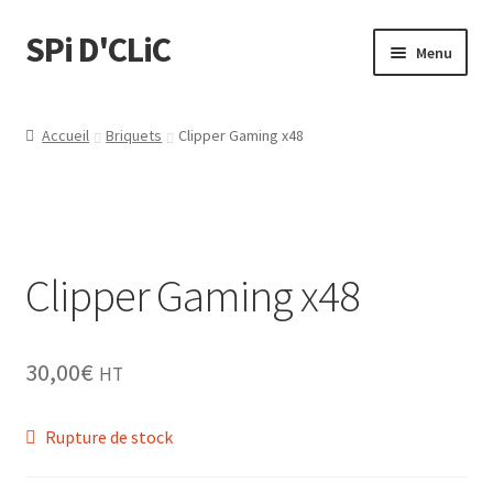
SPi D'CLiC
Menu
Feuilles
Accueil
Briquets
Clipper Gaming x48
Filtres
Tubes
Clipper Gaming x48
Tubeuses/Rouleuses
Menthol
30,00
€
HT
Briquets
Rupture de stock
Chichas